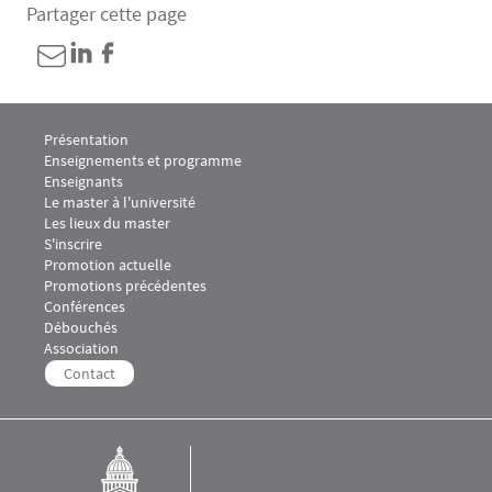
Partager cette page
Menu footer M2 Droit public comparé 1
Présentation
Enseignements et programme
Enseignants
Menu footer M2 Droit public comparé 2
Le master à l'université
Les lieux du master
S'inscrire
Menu footer M2 Droit public comparé 3
Promotion actuelle
Promotions précédentes
Menu footer M2 Droit public comparé 4
Conférences
Débouchés
Menu footer M2 Droit public comparé 5
Association
Contact