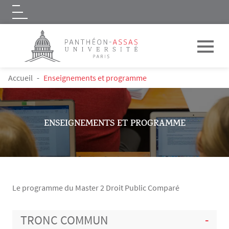
Logo
Aller au contenu principal
FIL D'ARIANE
Accueil
Enseignements et programme
ENSEIGNEMENTS ET PROGRAMME
Le programme du Master 2 Droit Public Comparé
Contenu
TRONC COMMUN