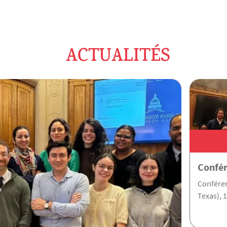
ACTUALITÉS
Confér
Conféren
Texas), 