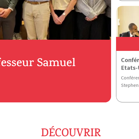
fesseur Samuel
Confér
Etats-
Conféren
Stephen 
DÉCOUVRIR